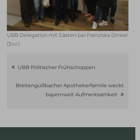
UBB Delegation mit Gästen bei Franziska Dinkel
(3.v.r.)
Beitragsnavigation
UBB Politischer Frühschoppen
Breitengüßbacher Apothekerfamilie weckt
bayernweit Aufmerksamkeit