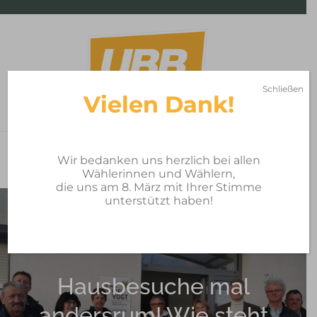
Skip
to
content
Schließen
Vielen Dank!
UBB – Unabhängiger
Bürgerblock Breitengüßbach
Wir bedanken uns herzlich bei allen
Wählerinnen und Wählern,
die uns am 8. März mit Ihrer Stimme
unterstützt haben!
Hausbesuche mal
andersrum! Wie steht